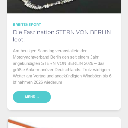
BREITENSPORT
Die Faszination STERN VON BERLIN
lebt!
Am heutigen Samstag veranstaltete der
Motoryachtverband Berlin den seit einem Jahr
angekündigten STERN VON BERLIN 2026 – das
größte Ankermanöver Deutschlands. Trotz widrigem
Wetter am Vortag und angekündigten Windböen bis 6
bf nahmen 2026 wiederum
MEHR…