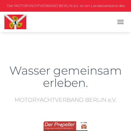
Der MOTORYACHTVERBAND BERLIN e.V. ist ein Landesverband des
DMYV
N
A
V
I
G
A
T
I
Wasser gemeinsam
O
N
erleben.
U
M
S
MOTOR­YACHT­VERBAND BERLIN e.V.
C
H
A
L
T
E