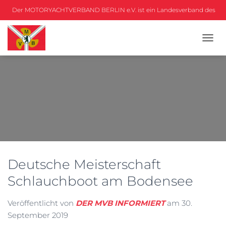
Der MOTORYACHTVERBAND BERLIN e.V. ist ein Landesverband des
DMYV
N
A
V
I
G
A
T
I
O
N
U
M
Deutsche Meisterschaft
S
C
Schlauchboot am Bodensee
H
A
L
Veröffentlicht von
DER MVB INFORMIERT
am
30.
T
September 2019
E