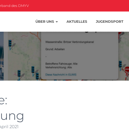
erband des DMYV
ÜBER UNS
AKTUELLES
JUGENDSPORT
e:
bung
April 2021