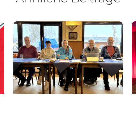
JUGENDSPORT
Neuer MVB-Jugendausschuss
gewählt
Am Samstag, den 21. Februar, fand im