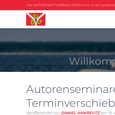
Der MOTORYACHTVERBAND BERLIN e.V. ist ein Landesv
Autorenseminar
Terminverschie
Veröffentlicht von
DANIEL AMKREUTZ
am
19. 