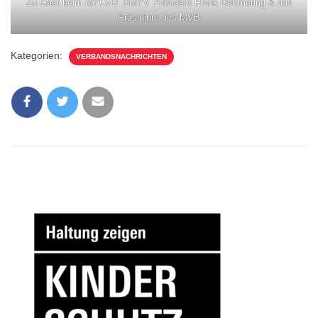
Zu Gast beim MYCvD: DMYV Präsident Frank Dettmering & das
Präsidium des MVB
Kategorien:
VERBANDSNACHRICHTEN