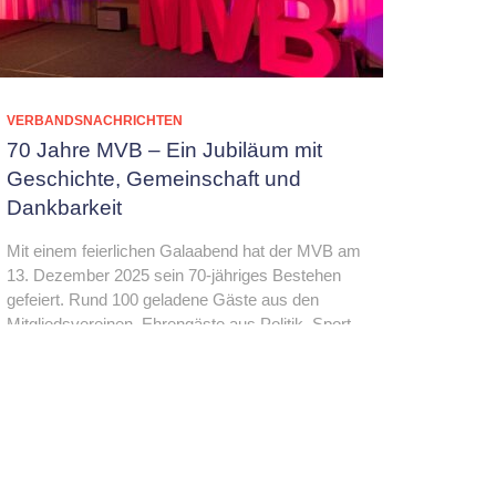
VERBANDSNACHRICHTEN
70 Jahre MVB – Ein Jubiläum mit
Geschichte, Gemeinschaft und
Dankbarkeit
Mit einem feierlichen Galaabend hat der MVB am
13. Dezember 2025 sein 70-jähriges Bestehen
gefeiert. Rund 100 geladene Gäste aus den
Mitgliedsvereinen, Ehrengäste aus Politik, Sport
und langjähriger Wegbegleitung kamen
zusammen, um sieben Jahrzehnte
gemeinnütziges
Mehr…