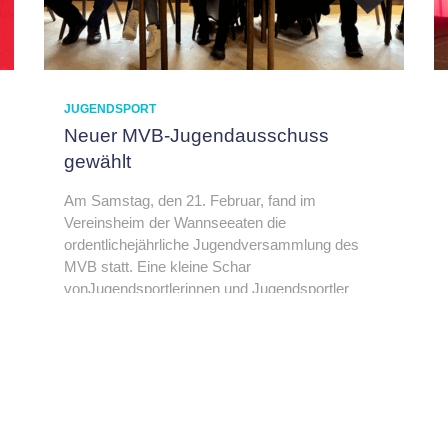
JUGENDSPORT
Neuer MVB-Jugendausschuss
gewählt
Am Samstag, den 21. Februar, fand im
Vereinsheim der Wannseeaten die
ordentlichejährliche Jugendversammlung des
MVB statt. Eine kleine Schar
vonJugendsportlerinnen und Jugendsportler
sowie engagierten Vereinsmitgliedern waren der
Einladung gefolgt und verfolgten mit großem
Interesse die
Mehr…