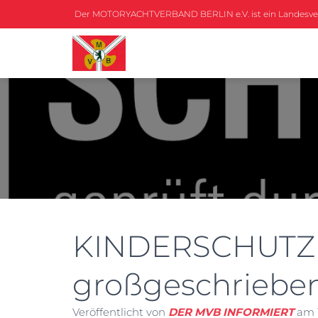
Der MOTORYACHTVERBAND BERLIN e.V. ist ein Landesv
KINDERSCHUTZ 
großgeschriebe
Veröffentlicht von
DER MVB INFORMIERT
am