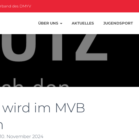
erband des DMYV
ÜBER UNS
AKTUELLES
JUGENDSPORT
wird im MVB
n
10. November 2024