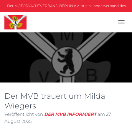
Der MOTORYACHTVERBAND BERLIN e.V. ist ein Landesverband des
DMYV
N
A
V
I
G
A
T
I
O
N
U
M
Der MVB trauert um Milda
S
C
Wiegers
H
A
Veröffentlicht von
DER MVB INFORMIERT
am
27.
L
August 2025
T
E