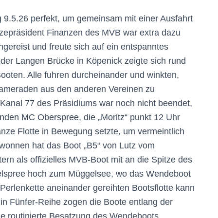
.5.26 perfekt, um gemeinsam mit einer Ausfahrt
 Vizepräsident Finanzen des MVB war extra dazu
gereist und freute sich auf ein entspanntes
der Langen Brücke in Köpenick zeigte sich rund
oten. Alle fuhren durcheinander und winkten,
bkameraden aus den anderen Vereinen zu
anal 77 des Präsidiums war noch nicht beendet,
nden MC Oberspree, die „Moritz“ punkt 12 Uhr
 ganze Flotte in Bewegung setzte, um vermeintlich
ewonnen hat das Boot „B5“ von Lutz vom
 als offizielles MVB-Boot mit an die Spitze des
ggelspree hoch zum Müggelsee, wo das Wendeboot
 Perlenkette aneinander gereihten Bootsflotte kann
e in Fünfer-Reihe zogen die Boote entlang der
Die routinierte Besatzung des Wendeboots