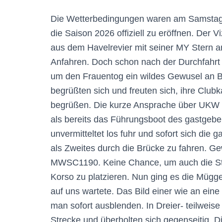
Die Wetterbedingungen waren am Samstag 9
die Saison 2026 offiziell zu eröffnen. Der
aus dem Havelrevier mit seiner MY Stern an
Anfahren. Doch schon nach der Durchfahrt 
um den Frauentog ein wildes Gewusel an Bo
begrüßten sich und freuten sich, ihre Clu
begrüßen. Die kurze Ansprache über UKW K
als bereits das Führungsboot des gastgebe
unvermitteltet los fuhr und sofort sich die
als Zweites durch die Brücke zu fahren. G
MWSC1190. Keine Chance, um auch die Stern
Korso zu platzieren. Nun ging es die Mü
auf uns wartete. Das Bild einer wie an eine
man sofort ausblenden. In Dreier- teilweis
Strecke und überholten sich gegenseitig. 