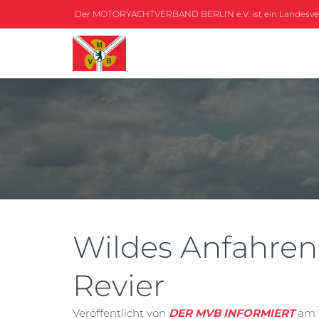
Der MOTORYACHTVERBAND BERLIN e.V. ist ein Landesv
Wildes Anfahre
Revier
Veröffentlicht von
DER MVB INFORMIERT
am