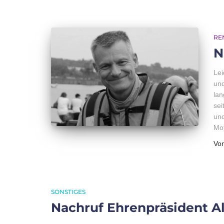
RE
N
Lei
und
lan
sei
und
Mot
Vo
SONSTIGES
Nachruf Ehrenpräsident A