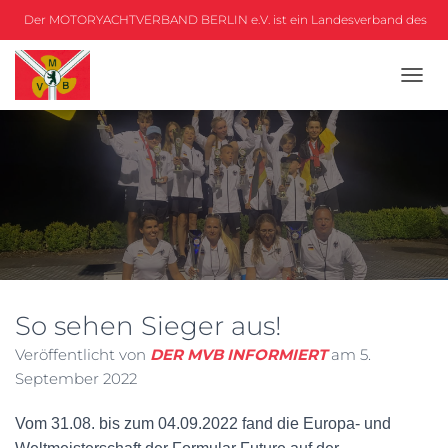
Der MOTORYACHTVERBAND BERLIN e.V. ist ein Landesverband des
DMYV
N
A
V
I
G
A
T
I
O
N
U
M
So sehen Sieger aus!
S
C
Veröffentlicht von
DER MVB INFORMIERT
am
5.
H
A
September 2022
L
T
Vom 31.08. bis zum 04.09.2022 fand die Europa- und
E