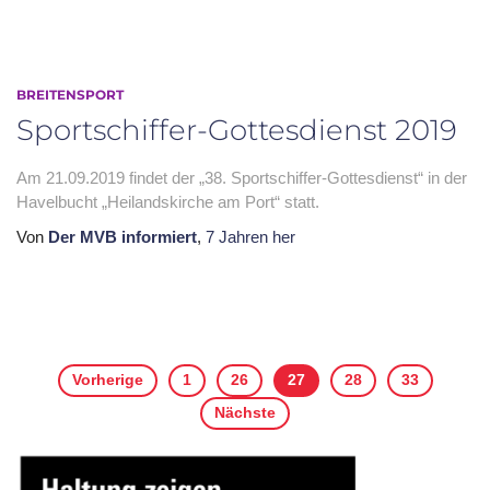
BREITENSPORT
Sportschiffer-Gottesdienst 2019
Am 21.09.2019 findet der „38. Sportschiffer-Gottesdienst“ in der
Havelbucht „Heilandskirche am Port“ statt.
Von
Der MVB informiert
,
7 Jahren
her
Seitennummerierung
Vorherige
1
26
27
28
33
der
Nächste
Beiträge