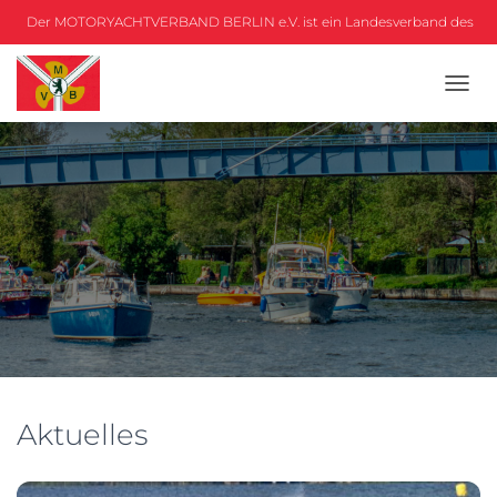
Der MOTORYACHTVERBAND BERLIN e.V. ist ein Landesverband des
DMYV
NAVIG
UMSC
Aktuelles