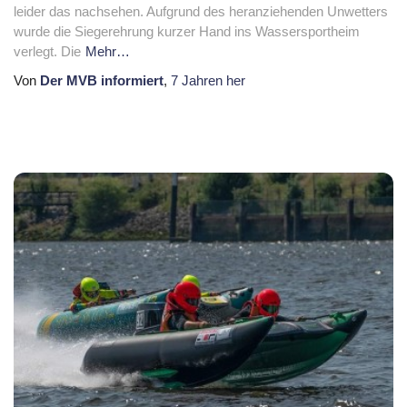
leider das nachsehen. Aufgrund des heranziehenden Unwetters
wurde die Siegerehrung kurzer Hand ins Wassersportheim
verlegt. Die
Mehr…
Von
Der MVB informiert
,
7 Jahren
her